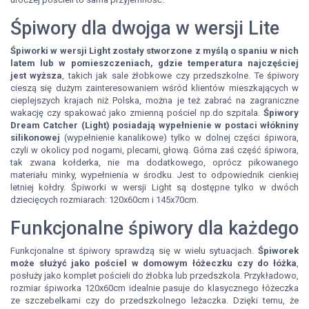
Śpiwory dla dwojga w wersji Lite
Śpiworki w wersji Light zostały stworzone z myślą o spaniu w nich
latem lub w pomieszczeniach, gdzie temperatura najczęściej
jest wyższa
, takich jak sale żłobkowe czy przedszkolne. Te śpiwory
cieszą się dużym zainteresowaniem wśród klientów mieszkających w
cieplejszych krajach niż Polska, można je też zabrać na zagraniczne
wakację czy spakować jako zmienną pościel np.do szpitala.
Śpiwory
Dream Catcher (Light) posiadają wypełnienie w postaci włókniny
silikonowej
(wypełnienie kanalikowe) tylko w dolnej części śpiwora,
czyli w okolicy pod nogami, plecami, głową. Górna zaś część śpiwora,
tak zwana kołderka, nie ma dodatkowego, oprócz pikowanego
materiału minky, wypełnienia w środku. Jest to odpowiednik cienkiej
letniej kołdry. Śpiworki w wersji Light są dostępne tylko w dwóch
dziecięcych rozmiarach: 120x60cm i 145x70cm.
Funkcjonalne śpiwory dla każdego
Funkcjonalne st śpiwory sprawdzą się w wielu sytuacjach.
Śpiworek
może służyć jako pościel w domowym łóżeczku czy do łóżka
,
posłuży jako komplet pościeli do żłobka lub przedszkola. Przykładowo,
rozmiar śpiworka 120x60cm idealnie pasuje do klasycznego łóżeczka
ze szczebelkami czy do przedszkolnego leżaczka. Dzięki temu, że