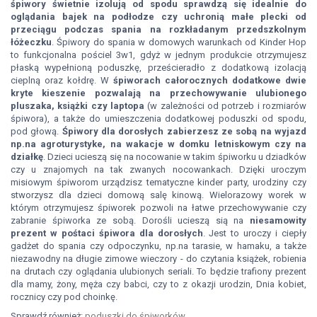
śpiwory świetnie izolują od spodu sprawdzą się idealnie do
oglądania bajek na podłodze czy uchronią małe plecki od
przeciągu podczas spania na rozkładanym przedszkolnym
łóżeczku
. Śpiwory do spania w domowych warunkach od Kinder Hop
to funkcjonalna pościel 3w1, gdyż w jednym produkcie otrzymujesz
płaską wypełnioną poduszkę, prześcieradło z dodatkową izolacją
cieplną oraz kołdrę. W
śpiworach całorocznych dodatkowe dwie
kryte kieszenie pozwalają na przechowywanie ulubionego
pluszaka, książki czy laptopa
(w zależności od potrzeb i rozmiarów
śpiwora), a także do umieszczenia dodatkowej poduszki od spodu,
pod głową.
Śpiwory dla dorosłych zabierzesz ze sobą na wyjazd
np.na agroturystyke, na wakacje w domku letniskowym czy na
działkę
. Dzieci ucieszą się na nocowanie w takim śpiworku u dziadków
czy u znajomych na tak zwanych nocowankach. Dzięki uroczym
misiowym śpiworom urządzisz tematyczne kinder party, urodziny czy
stworzysz dla dzieci domową salę kinową. Wielorazowy worek w
którym otrzymujesz śpiworek pozwoli na łatwe przechowywanie czy
zabranie śpiworka ze sobą. Dorośli ucieszą sią na
niesamowity
prezent w pośtaci śpiwora dla dorosłych
. Jest to uroczy i ciepły
gadżet do spania czy odpoczynku, np.na tarasie, w hamaku, a także
niezawodny na długie zimowe wieczory - do czytania książek, robienia
na drutach czy oglądania ulubionych seriali. To będzie trafiony prezent
dla mamy, żony, męża czy babci, czy to z okazji urodzin, Dnia kobiet,
rocznicy czy pod choinkę.
Sprawdź również:
poduszki do śpiworków
.