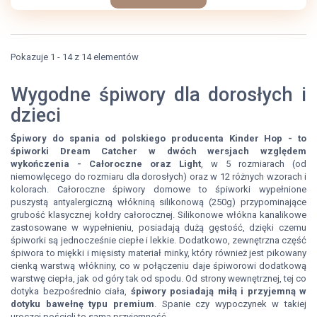
Pokazuje 1 - 14 z 14 elementów
Wygodne śpiwory dla dorosłych i
dzieci
Śpiwory do spania od polskiego producenta Kinder Hop - to
śpiworki Dream Catcher w dwóch wersjach względem
wykończenia - Całoroczne oraz Light
, w 5 rozmiarach (od
niemowlęcego do rozmiaru dla dorosłych) oraz w 12 różnych wzorach i
kolorach. Całoroczne śpiwory domowe to śpiworki wypełnione
puszystą antyalergiczną włókniną silikonową (250g) przypominające
grubość klasycznej kołdry całorocznej. Silikonowe włókna kanalikowe
zastosowane w wypełnieniu, posiadają dużą gęstość, dzięki czemu
śpiworki są jednocześnie ciepłe i lekkie. Dodatkowo, zewnętrzna część
śpiwora to miękki i mięsisty materiał minky, który również jest pikowany
cienką warstwą włókniny, co w połączeniu daje śpiworowi dodatkową
warstwę ciepła, jak od góry tak od spodu. Od strony wewnętrznej, tej co
dotyka bezpośrednio ciała,
śpiwory posiadają miłą i przyjemną w
dotyku bawełnę typu premium
. Spanie czy wypoczynek w takiej
uroczej pościeli to sama przyjemność.