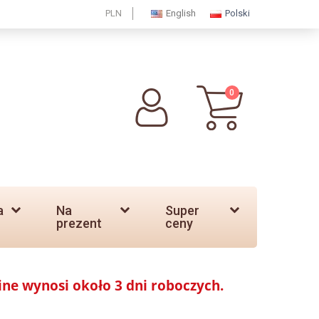
PLN
English
Polski
0
a
Na
Super
prezent
ceny
ine wynosi około 3 dni roboczych.