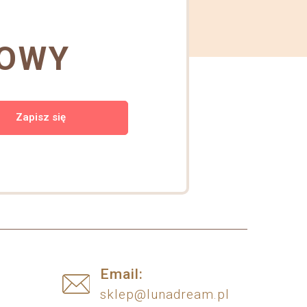
TOWY
Zapisz się
s
Email:
sklep@lunadream.pl