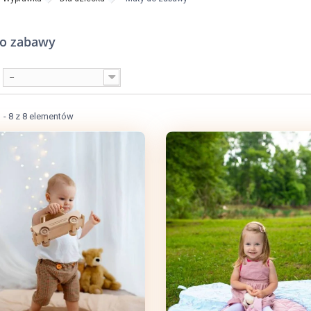
do zabawy
--
 - 8 z 8 elementów