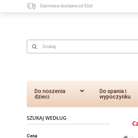
Darmowa dostawa od 50zł
Do noszenia
Do spania i
dzieci
wypoczynku
SZUKAJ WEDŁUG
C
Cena