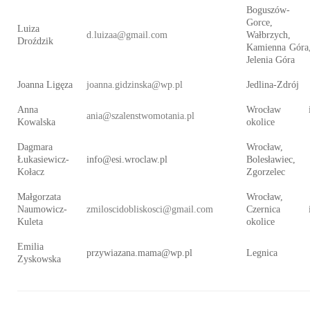
Boguszów-
Gorce,
Luiza
d.luizaa@gmail.com
Wałbrzych,
Droździk
Kamienna Góra
Jelenia Góra
Joanna Ligęza
joanna.gidzinska@wp.pl
Jedlina-Zdrój
Anna
Wrocław 
ania@szalenstwomotania.pl
Kowalska
okolice
Dagmara
Wrocław,
Łukasiewicz-
info@esi.wroclaw.pl
Bolesławiec,
Kołacz
Zgorzelec
Małgorzata
Wrocław,
Naumowicz-
zmiloscidobliskosci@gmail.com
Czernica 
Kuleta
okolice
Emilia
przywiazana.mama@wp.pl
Legnica
Zyskowska