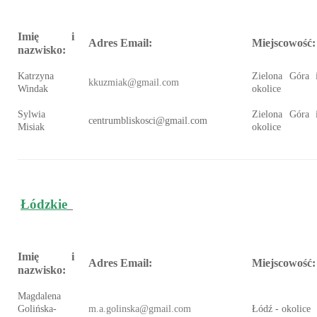
Imię i
Adres Email:
Miejscowość:
nazwisko:
Katrzyna
Zielona Góra 
kkuzmiak@gmail.com
Windak
okolice
Sylwia
Zielona Góra 
centrumbliskosci@gmail.com
Misiak
okolice
Łódzkie
Imię i
Adres Email:
Miejscowość:
nazwisko:
Magdalena
Golińska-
m.a.golinska@gmail.com
Łódź - okolice