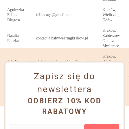
Agnieszka
Kraków,
Feliks
feliks.aga@gmail.com
Wieliczka,
Długosz
Gdów
Kraków,
Natalia
Zabierzów,
contact@babywearingkrakow.pl
Rączka
Olkusz,
Myślenice
Kraków,
Ada Stąpor
utulisie.chustowo@gmail.com
Wieliczka 
okolice
Zapisz się do
Dominika
Kraków 
dk.doradca@interia.pl
Kalkowska
okolice
newslettera
Trzebina,
Joanna
Chrzanów,
ODBIERZ 10% KOD
kanguraki@gmail.com
Warywocka
Krzeszowice,
Olkusz
RABATOWY
Agnes Sipos-
Wieliczka,
siposagnes1031@gmail.com
Biborska
Kraków