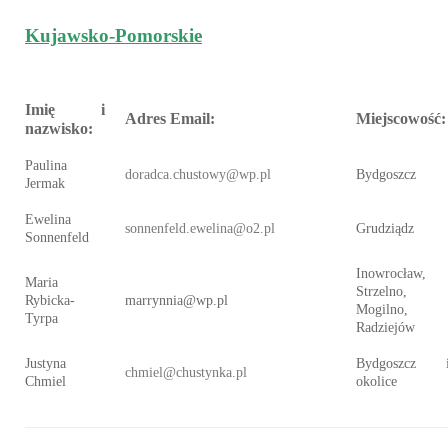
Kujawsko-Pomorskie
Imię i
Adres Email:
Miejscowość:
nazwisko:
Paulina
doradca.chustowy@wp.pl
Bydgoszcz
Jermak
Ewelina
sonnenfeld.ewelina@o2.pl
Grudziądz
Sonnenfeld
Inowrocław,
Maria
Strzelno,
Rybicka-
marrynnia@wp.pl
Mogilno,
Tyrpa
Radziejów
Justyna
Bydgoszcz 
chmiel@chustynka.pl
Chmiel
okolice