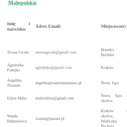
Małopolskie
Imię i
Adres Email:
Miejscowość:
nazwisko:
Brzesko,
Terasa Gicala
teresaagicala@gmail.com
Bochnia
Agnieszka
agfedejko@gmail.com
Kraków
Fedejko
Angelika
angelika@zamotanamama.pl
Nowy Sącz
Zbozień
Nowy Sącz 
Edyta Malec
malecedyta@gmail.com
okolice
Kraków 
Wanda
okolice,
wanda@pasiata.pl
Hałuniewicz
Wieliczka,
Bochnia