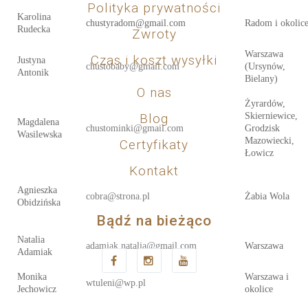
Polityka prywatności
Karolina
chustyradom@gmail.com
Radom i okolic
Rudecka
Zwroty
Warszawa
Czas i koszt wysyłki
Justyna
chustobaby@gmail.com
(Ursynów,
Antonik
Bielany)
O nas
Żyrardów,
Blog
Skierniewice,
Magdalena
chustominki@gmail.com
Grodzisk
Wasilewska
Mazowiecki,
Certyfikaty
Łowicz
Kontakt
Agnieszka
cobra@strona.pl
Żabia Wola
Obidzińska
Bądź na bieżąco
Natalia
adamiak.natalia@gmail.com
Warszawa
Adamiak
Monika
Warszawa i
wtuleni@wp.pl
Jechowicz
okolice