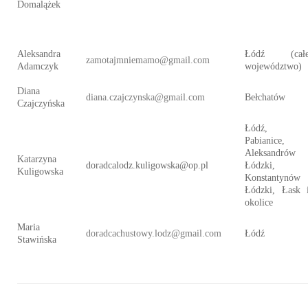
Domalążek
Aleksandra
Łódź (cał
zamotajmniemamo@gmail.com
Adamczyk
województwo)
Diana
diana.czajczynska@gmail.com
Bełchatów
Czajczyńska
Łódź,
Pabianice,
Aleksandrów
Katarzyna
doradcalodz.kuligowska@op.pl
Łódzki,
Kuligowska
Konstantynów
Łódzki, Łask 
okolice
Maria
doradcachustowy.lodz@gmail.com
Łódź
Stawińska