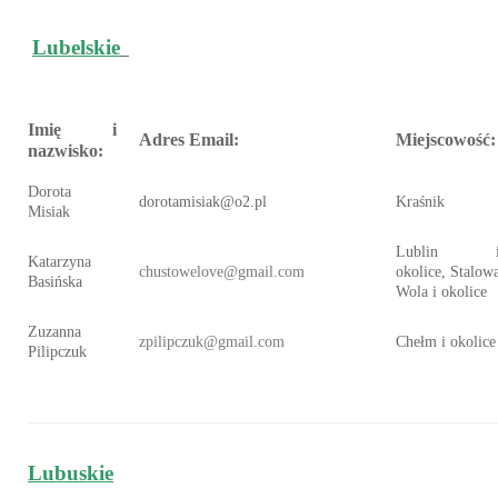
Lubelskie
Imię i
Adres Email:
Miejscowość:
nazwisko:
Dorota
dorotamisiak@o2.pl
Kraśnik
Misiak
Lublin 
Katarzyna
chustowelove@gmail.com
okolice, Stalow
Basińska
Wola i okolice
Zuzanna
zpilipczuk@gmail.com
Chełm i okolice
Pilipczuk
Lubuskie