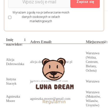
Zapisz się
Wyrażam zgodę na przetwarzanie moich
danych osobowych w celach
Mazowieckie
marketingowych
Imię i
Adres Email:
Miejscowość:
nazwisko:
Warszawa
(Wolna,
Alicja
alicja.dobrowolska@beclose.pl
Centrum,
Dobrowolska
Bielany,
Ochota)
Justyna
justyna.starzyk@gmail.com
Warszawa
Starzyk
Warszawa
Agnieszka
(Mokotów,
a
gnieszka.moore@gmail.com
Regulamin
Moore
Wilanów,
Ursynów)