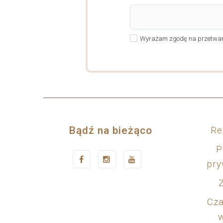
Wyrażam zgodę na przetwarz
Bądź na bieżąco
Re
P
pry
Cza
w