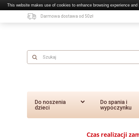
This website makes use of cookies to enhance browsing experience and pr
Darmowa dostawa od 50zł
Do noszenia
Do spania i
dzieci
wypoczynku
Czas realizacji z