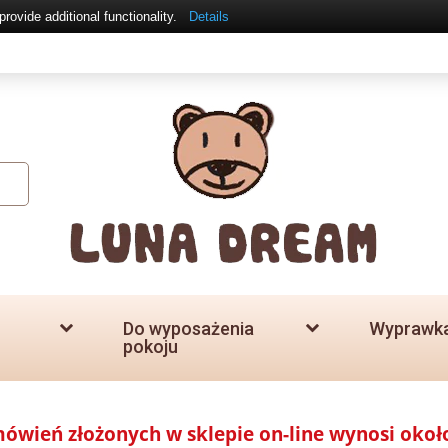
ovide additional functionality.
Details
Do wyposażenia
Wyprawk
pokoju
amówień złożonych w sklepie on-line wynosi okoł