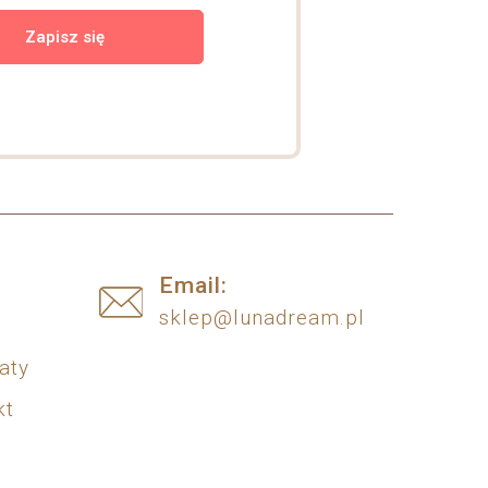
Zapisz się
s
Email:
sklep@lunadream.pl
aty
kt