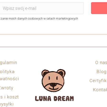
anie moich danych osobowych w celach marketingowych
gulamin
O na
olityka
Blog
watności
Certyfik
Zwroty
Konta
s i koszt
ysyłki