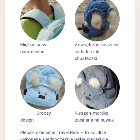
Miękkie pasy
Zewnętrzne kieszenie
naramienne
na bidon lub
chusteczki
Uroczy
Kieszeń-mordka
design
zapinana na suwak
Plecaki dziecięce Travel Bear – to solidnie
wykonane a jednocześnie lekkie plecaki dla