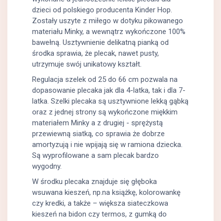
dzieci od polskiego producenta Kinder Hop.
Zostały uszyte z miłego w dotyku pikowanego
materiału Minky, a wewnątrz wykończone 100%
bawełną. Usztywnienie delikatną pianką od
środka sprawia, że plecak, nawet pusty,
utrzymuje swój unikatowy kształt.
Regulacja szelek od 25 do 66 cm pozwala na
dopasowanie plecaka jak dla 4-latka, tak i dla 7-
latka. Szelki plecaka są usztywnione lekką gąbką
oraz z jednej strony są wykończone miękkim
materiałem Minky a z drugiej - sprężystą
przewiewną siatką, co sprawia że dobrze
amortyzują i nie wpijają się w ramiona dziecka.
Są wyprofilowane a sam plecak bardzo
wygodny.
W środku plecaka znajduje się głęboka
wsuwana kieszeń, np.na książkę, kolorowankę
czy kredki, a także – większa siateczkowa
kieszeń na bidon czy termos, z gumką do