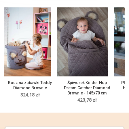
Kosz na zabawki Teddy
Śpiworek Kinder Hop
Ple
Diamond Brownie
Dream Catcher Diamond
Hop
Brownie - 145x70 cm
324,18 zł
423,78 zł