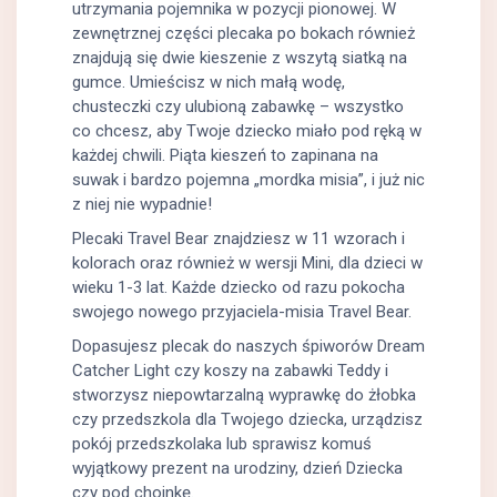
utrzymania pojemnika w pozycji pionowej. W
zewnętrznej części plecaka po bokach również
znajdują się dwie kieszenie z wszytą siatką na
gumce. Umieścisz w nich małą wodę,
chusteczki czy ulubioną zabawkę – wszystko
co chcesz, aby Twoje dziecko miało pod ręką w
każdej chwili. Piąta kieszeń to zapinana na
suwak i bardzo pojemna „mordka misia”, i już nic
z niej nie wypadnie!
Plecaki Travel Bear znajdziesz w 11 wzorach i
kolorach oraz również w wersji Mini, dla dzieci w
wieku 1-3 lat. Każde dziecko od razu pokocha
swojego nowego przyjaciela-misia Travel Bear.
Dopasujesz plecak do naszych śpiworów Dream
Catcher Light czy koszy na zabawki Teddy i
stworzysz niepowtarzalną wyprawkę do żłobka
czy przedszkola dla Twojego dziecka, urządzisz
pokój przedszkolaka lub sprawisz komuś
wyjątkowy prezent na urodziny, dzień Dziecka
czy pod choinkę.